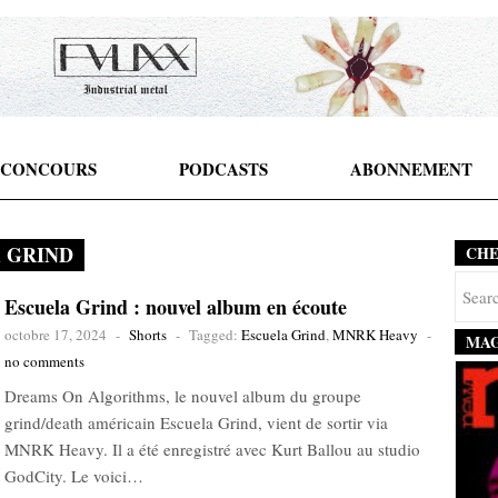
CONCOURS
PODCASTS
ABONNEMENT
 GRIND
CH
Escuela Grind : nouvel album en écoute
octobre 17, 2024
-
Shorts
-
Tagged:
Escuela Grind
,
MNRK Heavy
-
MAG
no comments
Dreams On Algorithms, le nouvel album du groupe
grind/death américain Escuela Grind, vient de sortir via
MNRK Heavy. Il a été enregistré avec Kurt Ballou au studio
GodCity. Le voici…