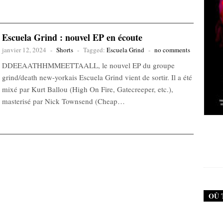
Escuela Grind : nouvel EP en écoute
janvier 12, 2024
-
Shorts
-
Tagged:
Escuela Grind
-
no comments
DDEEAATHHMMEETTAALL, le nouvel EP du groupe
grind/death new-yorkais Escuela Grind vient de sortir. Il a été
mixé par Kurt Ballou (High On Fire, Gatecreeper, etc.),
masterisé par Nick Townsend (Cheap…
New Noise #79 (Neurosis)
12,90
€
OÙ 