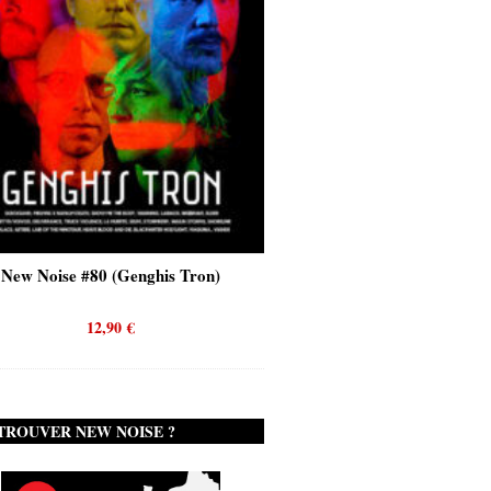
New Noise #80 (Genghis Tron)
New Noise #80 (Quicks
12,90
€
12,90
€
TROUVER NEW NOISE ?