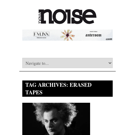
TAG ARCHIVES:
ERASED
TAPES