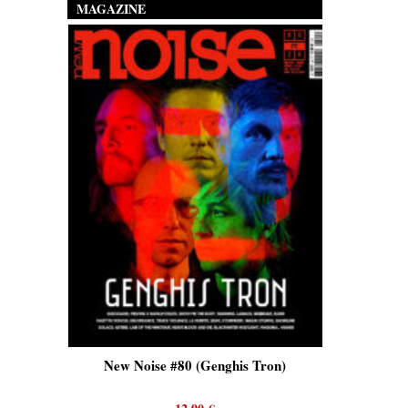
MAGAZINE
is)
New Noise #80 (Genghis Tron)
New No