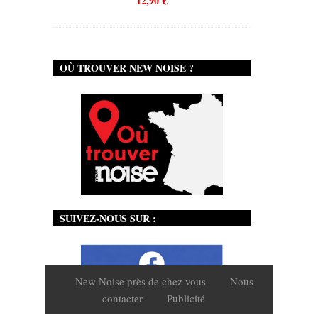
12,90
€
OÙ TROUVER NEW NOISE ?
SUIVEZ-NOUS SUR :
New Noise près de chez vous
Nous
contacter
Publicité