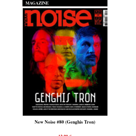
MAGAZINE
is)
New Noise #80 (Genghis Tron)
New No