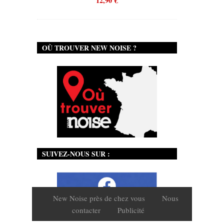
12,90
€
OÙ TROUVER NEW NOISE ?
SUIVEZ-NOUS SUR :
New Noise près de chez vous
Nous
contacter
Publicité