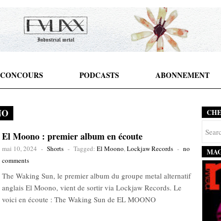
CONCOURS
PODCASTS
ABONNEMENT
NO
CH
El Moono : premier album en écoute
mai 10, 2024
-
Shorts
-
Tagged:
El Moono
,
Lockjaw Records
-
no
MAG
comments
The Waking Sun, le premier album du groupe metal alternatif
anglais El Moono, vient de sortir via Lockjaw Records. Le
voici en écoute : The Waking Sun de EL MOONO