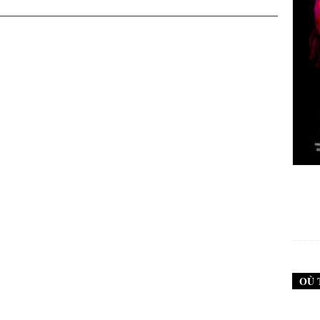
New Noise #79 (Neurosis)
12,90
€
OÙ 