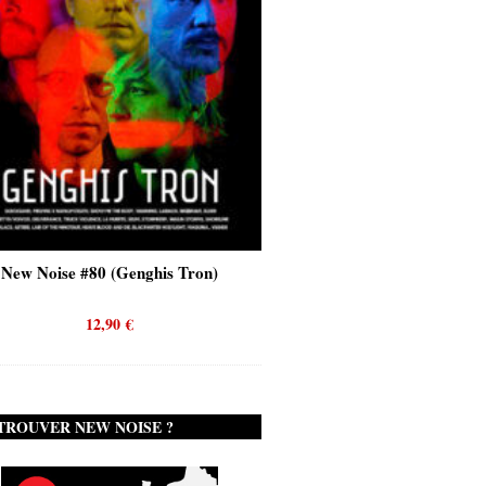
New Noise #80 (Genghis Tron)
New Noise #80 (Quicks
12,90
€
12,90
€
TROUVER NEW NOISE ?