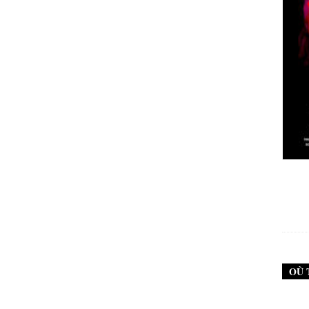
New Noise #79 (Neurosis)
12,90
€
OÙ 