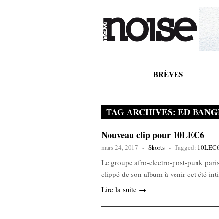
BRÈVES
TAG ARCHIVES:
ED BANG
Nouveau clip pour 10LEC6
mars 24, 2017
-
Shorts
-
Tagged:
10LEC
Le groupe afro-electro-post-punk pari
clippé de son album à venir cet été in
Lire la suite →