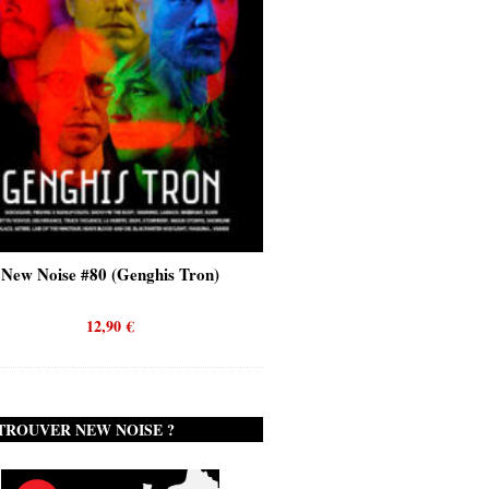
New Noise #80 (Genghis Tron)
New Noise #80 (Quicks
12,90
€
12,90
€
TROUVER NEW NOISE ?