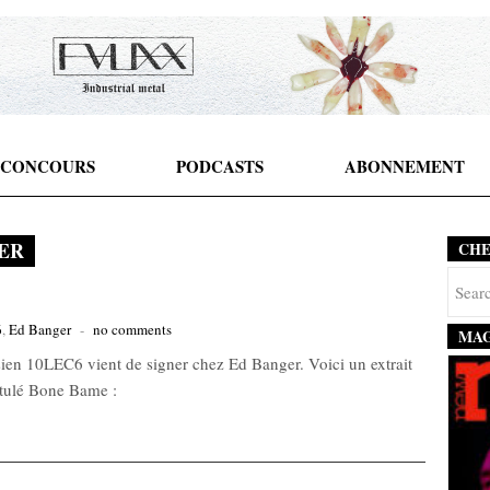
CONCOURS
PODCASTS
ABONNEMENT
ER
CH
6
,
Ed Banger
-
no comments
MAG
sien 10LEC6 vient de signer chez Ed Banger. Voici un extrait
titulé Bone Bame :