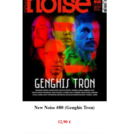
is)
New Noise #80 (Genghis Tron)
New No
12,90
€