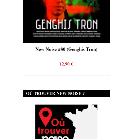
New Noise #80 (Genghis Tron)
New Noise #80 (
12,90
€
12,90
€
OÙ TROUVER NEW NOISE ?