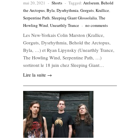
mai 20, 2021
-
Shorts
-
Tagged:
Arelseum
,
Behold
the Arctopus
,
Byla
,
Dysrhythmia
,
Gorguts
,
Krallice
,
Serpentine Path
,
Sleeping Giant Glossolalia
,
The
Howling Wind
,
Unearthly Trance
-
no comments
Les New-Yorkais Colin Marston (Krallice,
Gorguts, Dysrhythmia, Behold the Arctopus,
Byla, …) et Ryan Lipynsky (Unearthly Trance,
The Howling Wind, Serpentine Path, …)
sortiront le 18 juin chez Sleeping Giant…
Lire la suite →