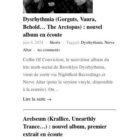
Dysrhythmia (Gorguts, Vaura,
Behold… The Arctopus) : nouvel
album en écoute
juin 6, 2024
-
Shorts
-
Tagged:
Dysrhythmia
,
Nerve
Altar
-
no comments
Coffin Of Conviction, le neuvième album du
trio math-metal de Brooklyn Dysrhythmia,
vient de sortir via Nightfloat Recordings et
Nerve Altar (pour la version vinyle, disponible
à la rentrée). On…
Lire la suite →
Arelseum (Krallice, Unearthly
Trance…) : nouvel album, premier
extrait en écoute