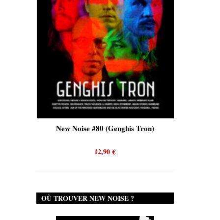
is)
New Noise #80 (Genghis Tron)
New No
12,90
€
OÙ TROUVER NEW NOISE ?