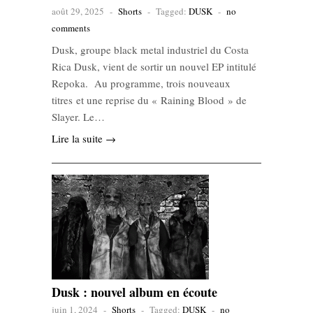
août 29, 2025
-
Shorts
-
Tagged:
DUSK
-
no
comments
Dusk, groupe black metal industriel du Costa
Rica Dusk, vient de sortir un nouvel EP intitulé
Repoka. Au programme, trois nouveaux
titres et une reprise du « Raining Blood » de
Slayer. Le…
Lire la suite →
Dusk : nouvel album en écoute
juin 1, 2024
-
Shorts
-
Tagged:
DUSK
-
no