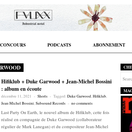
CONCOURS
PODCASTS
ABONNEMENT
ARWOOD
CH
Hifiklub + Duke Garwood + Jean-Michel Bossini
: album en écoute
MAG
décembre 11, 2021
-
Shorts
-
Tagged:
Duke Garwood
,
Hifiklub
,
Jean-Michel Bossini
,
Subsound Records
-
no comments
Last Party On Earth, le nouvel album de Hifiklub, cette fois
réalisé en compagnie de Duke Garwood (collaborateur
régulier de Mark Lanegan) et du compositeur Jean-Michel