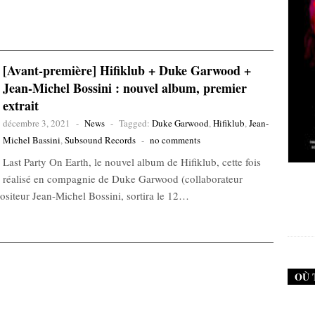
[Avant-première] Hifiklub + Duke Garwood +
Jean-Michel Bossini : nouvel album, premier
extrait
décembre 3, 2021
-
News
-
Tagged:
Duke Garwood
,
Hifiklub
,
Jean-
Michel Bassini
,
Subsound Records
-
no comments
Last Party On Earth, le nouvel album de Hifiklub, cette fois
New Noise #79 (Neurosis)
réalisé en compagnie de Duke Garwood (collaborateur
siteur Jean-Michel Bossini, sortira le 12…
12,90
€
OÙ 