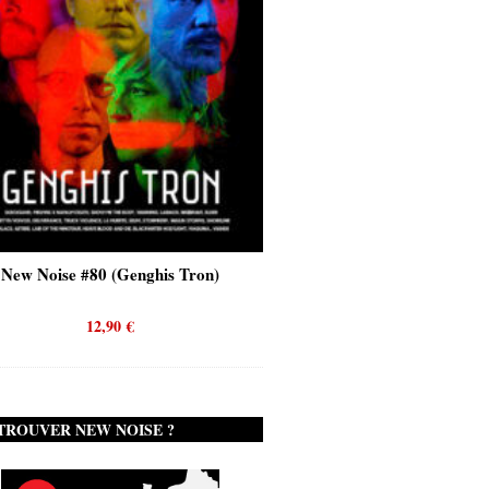
New Noise #80 (Genghis Tron)
New Noise #80 (Quicks
12,90
€
12,90
€
TROUVER NEW NOISE ?