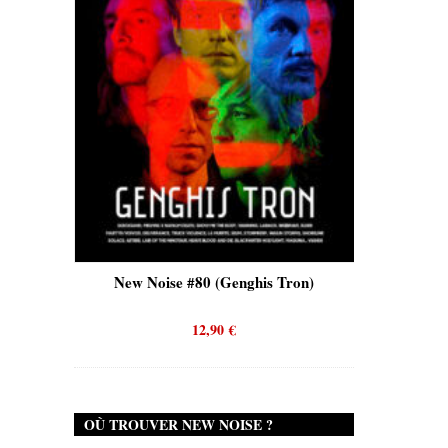
is)
New Noise #80 (Genghis Tron)
New No
12,90
€
OÙ TROUVER NEW NOISE ?