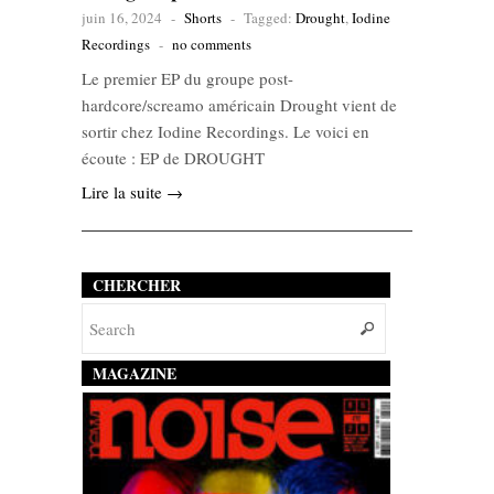
juin 16, 2024
-
Shorts
-
Tagged:
Drought
,
Iodine
Recordings
-
no comments
Le premier EP du groupe post-
hardcore/screamo américain Drought vient de
sortir chez Iodine Recordings. Le voici en
écoute : EP de DROUGHT
Lire la suite →
CHERCHER
MAGAZINE