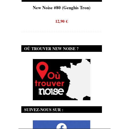
is)
New Noise #80 (Genghis Tron)
New No
12,90
€
OÙ TROUVER NEW NOISE ?
SUIVEZ-NOUS SUR :