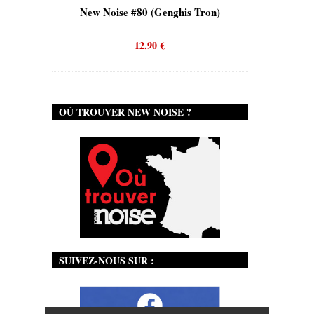
oise #80 (Genghis Tron)
New Noise #80 (Quicksand)
12,90
€
12,90
€
OÙ TROUVER NEW NOISE ?
SUIVEZ-NOUS SUR :