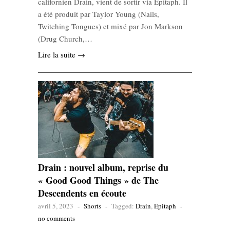
californien Drain, vient de sortir via Epitaph. Il
a été produit par Taylor Young (Nails,
Twitching Tongues) et mixé par Jon Markson
(Drug Church,…
Lire la suite →
Drain : nouvel album, reprise du
« Good Good Things » de The
Descendents en écoute
avril 5, 2023
-
Shorts
-
Tagged:
Drain
,
Epitaph
-
no comments