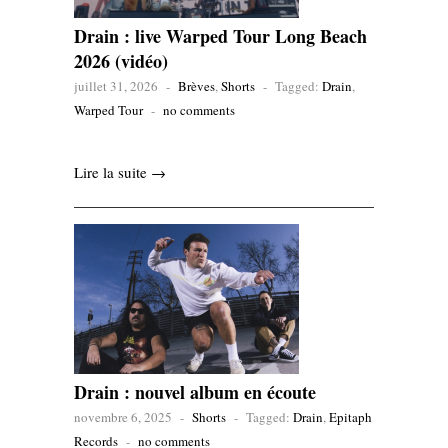
Drain : live Warped Tour Long Beach
2026 (vidéo)
juillet 31, 2026
-
Brèves
,
Shorts
-
Tagged:
Drain
,
Warped Tour
-
no comments
Lire la suite →
Drain : nouvel album en écoute
novembre 6, 2025
-
Shorts
-
Tagged:
Drain
,
Epitaph
Records
-
no comments