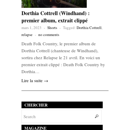
Dorthia Cottrell (Windhand) :
premier album, extrait clippé
mars 1, 2023
-
Shorts
-
Tagged:
Dorthia Cottrell
,
relapse
-
no comments
Death Folk Country, le premier album de
Dorthia Cottrell (chanteuse de Windhand),
sortira chez Relapse le 21 avril. En voici un
premier extrait clippé : Death Folk Country by
Dorthia…
Lire la suite →
CHERCHER
MAGAZINE