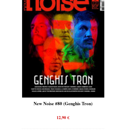
is)
New Noise #80 (Genghis Tron)
New No
12,90
€