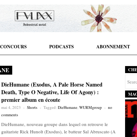
CONCOURS
PODCASTS
ABONNEMENT
ANE
CH
DieHumane (Exodus, A Pale Horse Named
Death, Type O Negative, Life Of Agony) :
MAG
premier album en écoute
mai 4, 2023
-
Shorts
-
Tagged:
DieHumane
,
WURMgroup
-
no
comments
DieHumane, nouveau groupe dans lequel on retrouve le
guitariste Rick Hunolt (Exodus), le batteur Sal Abruscato (A