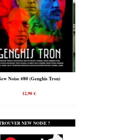
enghis Tron)
New Noise #80 (Quicksand)
€
12,90
€
TROUVER NEW NOISE ?