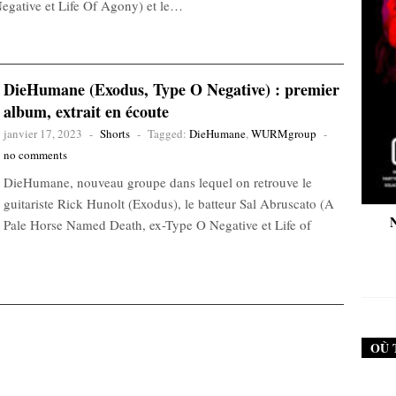
gative et Life Of Agony) et le…
DieHumane (Exodus, Type O Negative) : premier
album, extrait en écoute
janvier 17, 2023
-
Shorts
-
Tagged:
DieHumane
,
WURMgroup
-
no comments
DieHumane, nouveau groupe dans lequel on retrouve le
guitariste Rick Hunolt (Exodus), le batteur Sal Abruscato (A
New Noise #79 (Neurosis)
New Noise #80 (G
Pale Horse Named Death, ex-Type O Negative et Life of
12,90
€
12,90
OÙ 