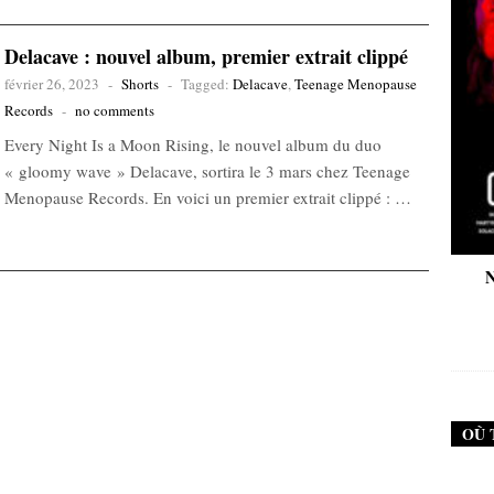
Delacave : nouvel album, premier extrait clippé
février 26, 2023
-
Shorts
-
Tagged:
Delacave
,
Teenage Menopause
Records
-
no comments
Every Night Is a Moon Rising, le nouvel album du duo
« gloomy wave » Delacave, sortira le 3 mars chez Teenage
Menopause Records. En voici un premier extrait clippé : …
New Noise #79 (Neurosis)
New Noise #80 (Ge
12,90
€
12,90
€
OÙ 