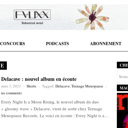
CONCOURS
PODCASTS
ABONNEMENT
VE
CH
Delacave : nouvel album en écoute
mars 3, 2023
-
Shorts
-
Tagged:
Delacave
,
Teenage Menopause
-
MAG
no comments
Every Night Is a Moon Rising, le nouvel album du duo
« gloomy wave » Delacave, vient de sortir chez Teenage
Menopause Records. Le voici en écoute : Every Night is a…