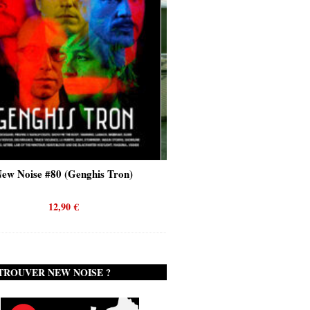
nghis Tron)
New Noise #80 (Quicksand)
12,90
€
TROUVER NEW NOISE ?