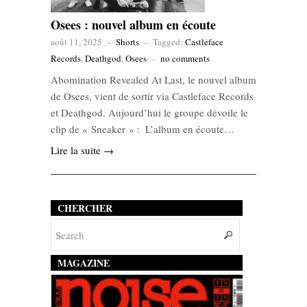
Osees : nouvel album en écoute
août 11, 2025
-
Shorts
-
Tagged:
Castleface
Records
,
Deathgod
,
Osees
-
no comments
Abomination Revealed At Last, le nouvel album
de Osees, vient de sortir via Castleface Records
et Deathgod. Aujourd’hui le groupe dévoile le
clip de « Sneaker » : L’album en écoute…
Lire la suite →
CHERCHER
MAGAZINE