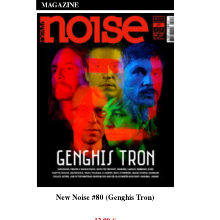
MAGAZINE
is)
New Noise #80 (Genghis Tron)
New No