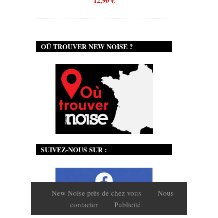
12,90
€
OÙ TROUVER NEW NOISE ?
SUIVEZ-NOUS SUR :
New Noise près de chez vous
Nous
contacter
Publicité