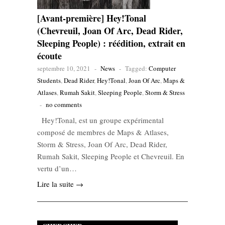
[Avant-première] Hey!Tonal
(Chevreuil, Joan Of Arc, Dead Rider,
Sleeping People) : réédition, extrait en
écoute
septembre 10, 2021
-
News
-
Tagged:
Computer
Students
,
Dead Rider
,
Hey!Tonal
,
Joan Of Arc
,
Maps &
Atlases
,
Rumah Sakit
,
Sleeping People
,
Storm & Stress
-
no comments
Hey!Tonal, est un groupe expérimental
composé de membres de Maps & Atlases,
Storm & Stress, Joan Of Arc, Dead Rider,
Rumah Sakit, Sleeping People et Chevreuil. En
vertu d’un…
Lire la suite →