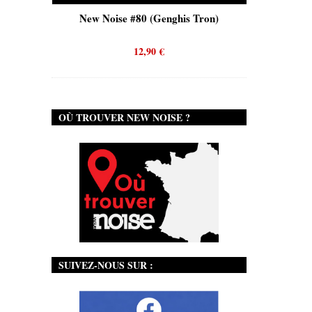
is)
New Noise #80 (Genghis Tron)
New No
12,90
€
OÙ TROUVER NEW NOISE ?
SUIVEZ-NOUS SUR :