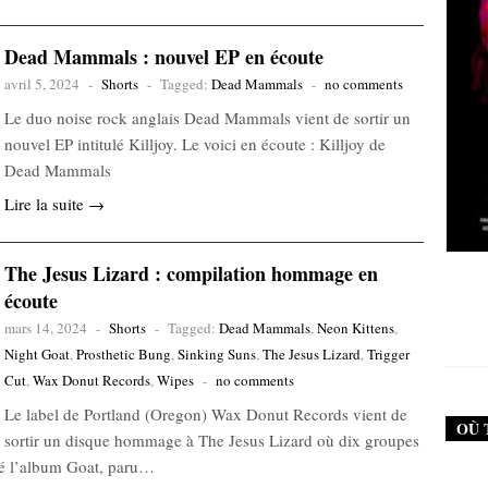
Dead Mammals : nouvel EP en écoute
avril 5, 2024
-
Shorts
-
Tagged:
Dead Mammals
-
no comments
Le duo noise rock anglais Dead Mammals vient de sortir un
nouvel EP intitulé Killjoy. Le voici en écoute : Killjoy de
Dead Mammals
Lire la suite →
The Jesus Lizard : compilation hommage en
New Noise #79 (Neurosis)
New 
écoute
12,90
€
mars 14, 2024
-
Shorts
-
Tagged:
Dead Mammals
,
Neon Kittens
,
Night Goat
,
Prosthetic Bung
,
Sinking Suns
,
The Jesus Lizard
,
Trigger
Cut
,
Wax Donut Records
,
Wipes
-
no comments
Le label de Portland (Oregon) Wax Donut Records vient de
OÙ 
sortir un disque hommage à The Jesus Lizard où dix groupes
ité l’album Goat, paru…