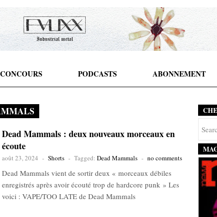
CONCOURS
PODCASTS
ABONNEMENT
AMMALS
CH
Dead Mammals : deux nouveaux morceaux en
écoute
MAG
août 23, 2024
-
Shorts
-
Tagged:
Dead Mammals
-
no comments
Dead Mammals vient de sortir deux « morceaux débiles
enregistrés après avoir écouté trop de hardcore punk » Les
voici : VAPE/TOO LATE de Dead Mammals