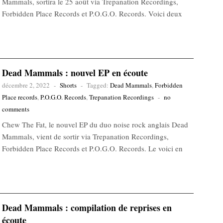
Mammals, sortira le 25 août via Trepanation Recordings,
Forbidden Place Records et P.O.G.O. Records. Voici deux
Dead Mammals : nouvel EP en écoute
décembre 2, 2022
-
Shorts
-
Tagged:
Dead Mammals
,
Forbidden
Place records
,
P.O.G.O. Records
,
Trepanation Recordings
-
no
comments
Chew The Fat, le nouvel EP du duo noise rock anglais Dead
Mammals, vient de sortir via Trepanation Recordings,
Forbidden Place Records et P.O.G.O. Records. Le voici en
Dead Mammals : compilation de reprises en
écoute