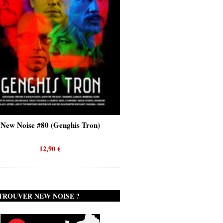
Noise #80 (Genghis Tron)
New Noise #80 (Quicksand)
12,90
€
12,90
€
TROUVER NEW NOISE ?