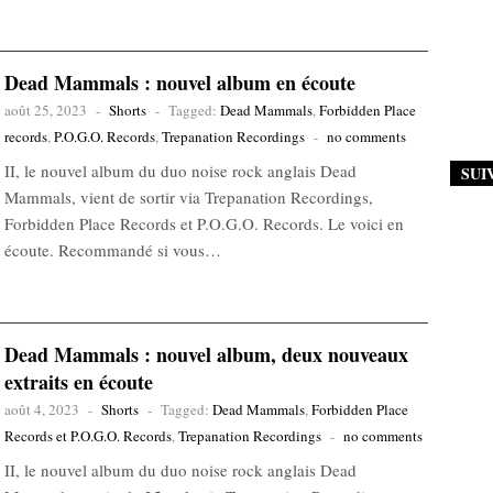
Dead Mammals : nouvel album en écoute
août 25, 2023
-
Shorts
-
Tagged:
Dead Mammals
,
Forbidden Place
records
,
P.O.G.O. Records
,
Trepanation Recordings
-
no comments
II, le nouvel album du duo noise rock anglais Dead
SUI
Mammals, vient de sortir via Trepanation Recordings,
Forbidden Place Records et P.O.G.O. Records. Le voici en
écoute. Recommandé si vous…
Dead Mammals : nouvel album, deux nouveaux
extraits en écoute
août 4, 2023
-
Shorts
-
Tagged:
Dead Mammals
,
Forbidden Place
Records et P.O.G.O. Records
,
Trepanation Recordings
-
no comments
II, le nouvel album du duo noise rock anglais Dead