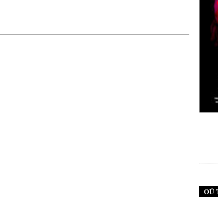
New Noise #79 (Neurosis)
12,90
€
OÙ 