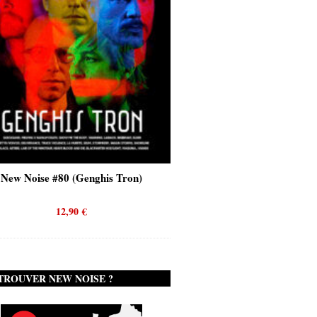
New Noise #80 (Genghis Tron)
New Noise #80 (Quicks
12,90
€
12,90
€
TROUVER NEW NOISE ?