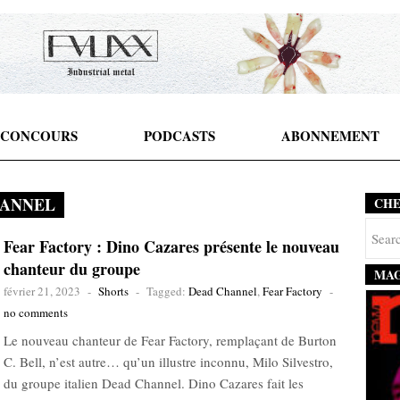
CONCOURS
PODCASTS
ABONNEMENT
HANNEL
CH
Fear Factory : Dino Cazares présente le nouveau
chanteur du groupe
MAG
février 21, 2023
-
Shorts
-
Tagged:
Dead Channel
,
Fear Factory
-
no comments
Le nouveau chanteur de Fear Factory, remplaçant de Burton
C. Bell, n’est autre… qu’un illustre inconnu, Milo Silvestro,
du groupe italien Dead Channel. Dino Cazares fait les