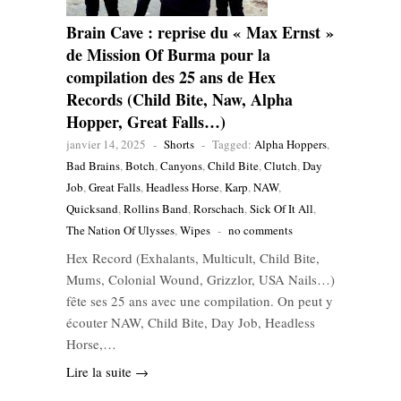
Brain Cave : reprise du « Max Ernst »
de Mission Of Burma pour la
compilation des 25 ans de Hex
Records (Child Bite, Naw, Alpha
Hopper, Great Falls…)
janvier 14, 2025
-
Shorts
-
Tagged:
Alpha Hoppers
,
Bad Brains
,
Botch
,
Canyons
,
Child Bite
,
Clutch
,
Day
Job
,
Great Falls
,
Headless Horse
,
Karp
,
NAW
,
Quicksand
,
Rollins Band
,
Rorschach
,
Sick Of It All
,
The Nation Of Ulysses
,
Wipes
-
no comments
Hex Record (Exhalants, Multicult, Child Bite,
Mums, Colonial Wound, Grizzlor, USA Nails…)
fête ses 25 ans avec une compilation. On peut y
écouter NAW, Child Bite, Day Job, Headless
Horse,…
Lire la suite →