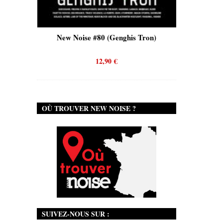
is)
New Noise #80 (Genghis Tron)
New No
12,90
€
OÙ TROUVER NEW NOISE ?
SUIVEZ-NOUS SUR :