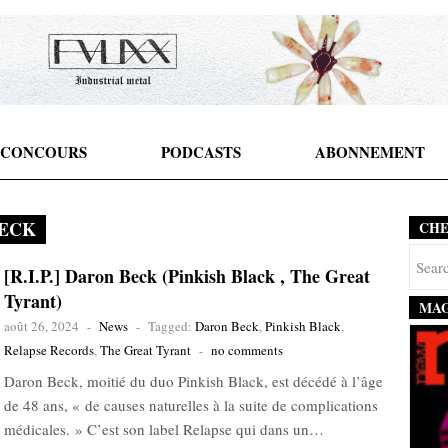
CONCOURS
PODCASTS
ABONNEMENT
ECK
CH
[R.I.P.] Daron Beck (Pinkish Black , The Great
Tyrant)
MAG
août 26, 2024
-
News
-
Tagged:
Daron Beck
,
Pinkish Black
,
Relapse Records
,
The Great Tyrant
-
no comments
Daron Beck, moitié du duo Pinkish Black, est décédé à l’âge
de 48 ans, « de causes naturelles à la suite de complications
médicales. » C’est son label Relapse qui dans un…