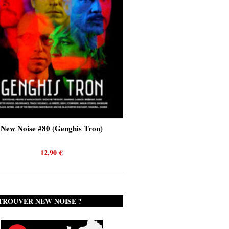
New Noise #80 (Genghis Tron)
New Noise #80 (Quicks
12,90
€
12,90
€
TROUVER NEW NOISE ?