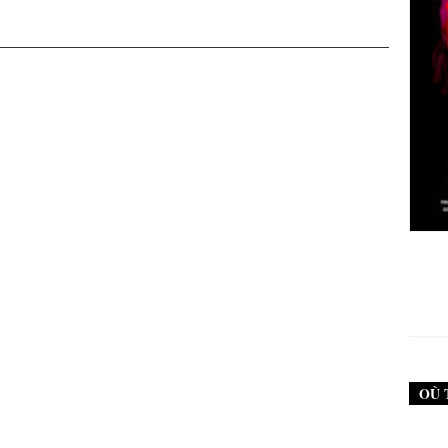
New Noise #79 (Neurosis)
12,90
€
OÙ 