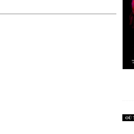
New Noise #79 (Neurosis)
12,90
€
OÙ 