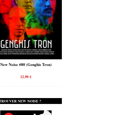
New Noise #80 (Genghis Tron)
New Noise #80 (Quicks
12,90
€
12,90
€
TROUVER NEW NOISE ?