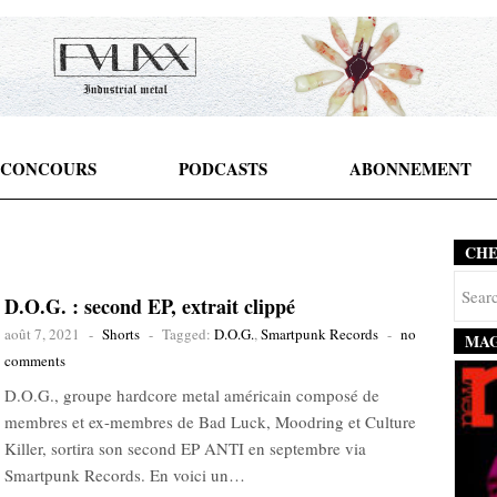
CONCOURS
PODCASTS
ABONNEMENT
CH
D.O.G. : second EP, extrait clippé
août 7, 2021
-
Shorts
-
Tagged:
D.O.G.
,
Smartpunk Records
-
no
MAG
comments
D.O.G., groupe hardcore metal américain composé de
membres et ex-membres de Bad Luck, Moodring et Culture
Killer, sortira son second EP ANTI en septembre via
Smartpunk Records. En voici un…