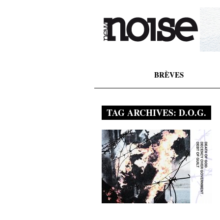
BRÈVES
TAG ARCHIVES:
D.O.G.