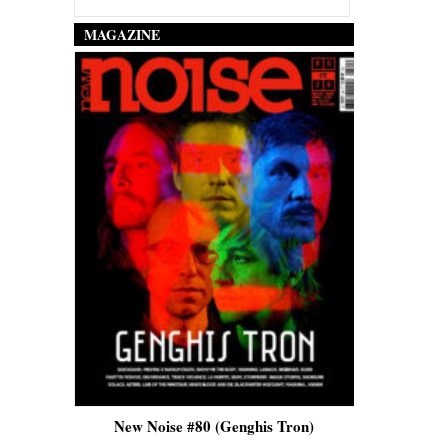
MAGAZINE
is)
New Noise #80 (Genghis Tron)
New No