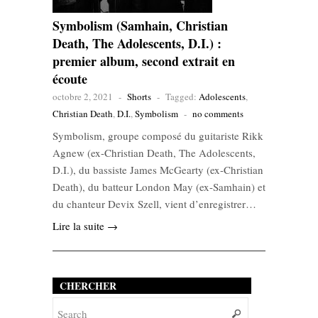
Symbolism (Samhain, Christian
Death, The Adolescents, D.I.) :
premier album, second extrait en
écoute
octobre 2, 2021
-
Shorts
-
Tagged:
Adolescents
,
Christian Death
,
D.I.
,
Symbolism
-
no comments
Symbolism, groupe composé du guitariste Rikk
Agnew (ex-Christian Death, The Adolescents,
D.I.), du bassiste James McGearty (ex-Christian
Death), du batteur London May (ex-Samhain) et
du chanteur Devix Szell, vient d’enregistrer…
Lire la suite →
CHERCHER