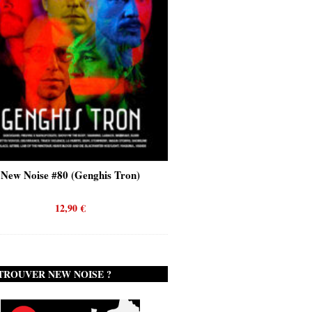
(Genghis Tron)
New Noise #80 (Quicksand)
,90
€
12,90
€
TROUVER NEW NOISE ?