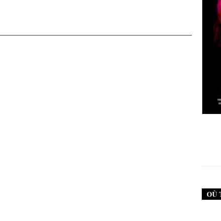
New Noise #79 (Neurosis)
New Noise #80 
12,90
€
12
OÙ 