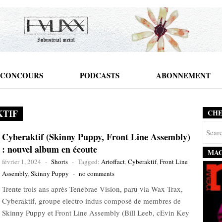
CONCOURS
PODCASTS
ABONNEMENT
TIF
CH
Cyberaktif (Skinny Puppy, Front Line Assembly)
: nouvel album en écoute
MAG
février 1, 2024
-
Shorts
-
Tagged:
Artoffact
,
Cyberaktif
,
Front Line
Assembly
,
Skinny Puppy
-
no comments
Trente trois ans après Tenebrae Vision, paru via Wax Trax,
Cyberaktif, groupe electro indus composé de membres de
Skinny Puppy et Front Line Assembly (Bill Leeb, cEvin Key