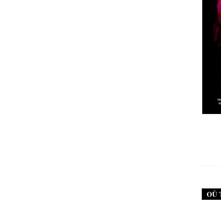
New Noise #79 (Neurosis)
12,90
€
OÙ 