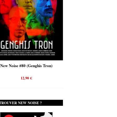
New Noise #80 (Genghis Tron)
New Noise #80 (Quicks
12,90
€
12,90
€
TROUVER NEW NOISE ?