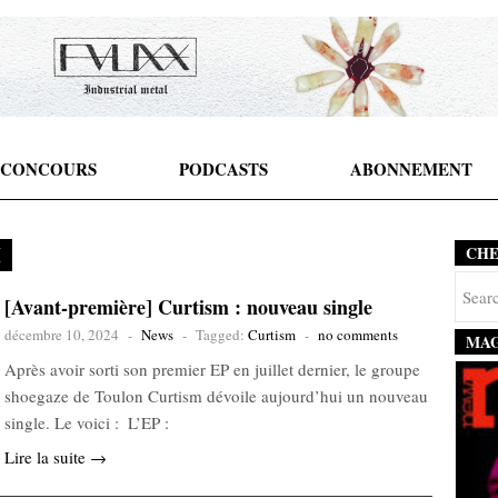
CONCOURS
PODCASTS
ABONNEMENT
M
CH
[Avant-première] Curtism : nouveau single
décembre 10, 2024
-
News
-
Tagged:
Curtism
-
no comments
MAG
Après avoir sorti son premier EP en juillet dernier, le groupe
shoegaze de Toulon Curtism dévoile aujourd’hui un nouveau
single. Le voici : L’EP :
Lire la suite →