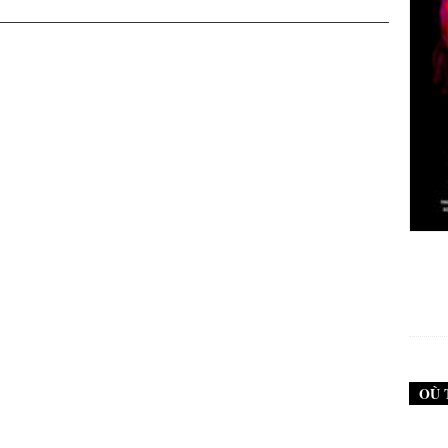
New Noise #79 (Neurosis)
12,90
€
OÙ 