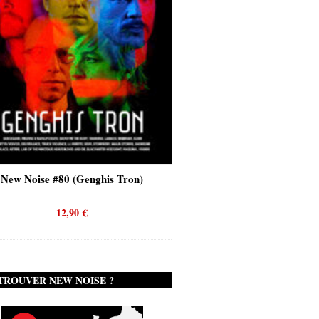
New Noise #80 (Genghis Tron)
New Noise #80 (Quicks
12,90
€
12,90
€
TROUVER NEW NOISE ?