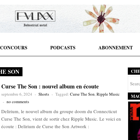
CONCOURS
PODCASTS
ABONNEMENT
HE SON
CH
Curse The Son : nouvel album en écoute
septembre 6, 2024
-
Shorts
-
Tagged:
Curse The Son
,
Ripple Music
MAG
-
no comments
Delirium, le nouvel album du groupe doom du Connecticut
Curse The Son, vient de sortir chez Ripple Music. Le voici en
écoute : Delirium de Curse the Son Artwork :