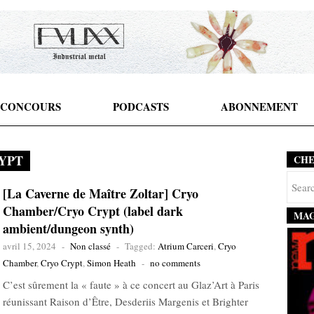
CONCOURS
PODCASTS
ABONNEMENT
YPT
CH
[La Caverne de Maître Zoltar] Cryo
Chamber/Cryo Crypt (label dark
MAG
ambient/dungeon synth)
avril 15, 2024
-
Non classé
-
Tagged:
Atrium Carceri
,
Cryo
Chamber
,
Cryo Crypt
,
Simon Heath
-
no comments
C’est sûrement la « faute » à ce concert au Glaz’Art à Paris
réunissant Raison d’Être, Desderiis Margenis et Brighter