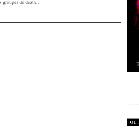
tés groupes de death…
New Noise #79 (Neurosis)
12,90
€
OÙ 