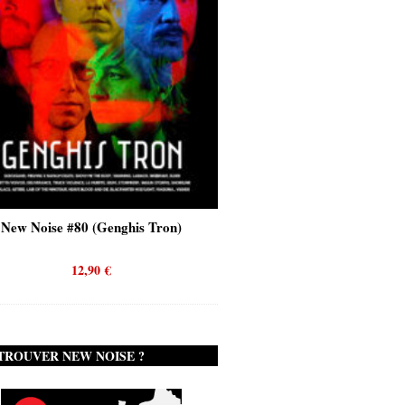
New Noise #80 (Genghis Tron)
New Noise #80 (Quicks
12,90
€
12,90
€
TROUVER NEW NOISE ?