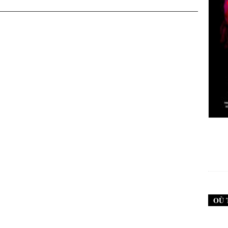
New Noise #79 (Neurosis)
12,90
€
OÙ 