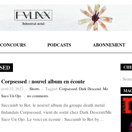
CONCOURS
PODCASTS
ABONNEMENT
SED
CH
Corpsessed : nouvel album en écoute
avril 22, 2022
-
Shorts
-
Tagged:
Corpsessed
,
Dark Descend
,
Me
MAG
Saco Un Ojo
-
no comments
Succumb to Rot, le nouvel album du groupe death metal
finlandais Corpsessed, vient de sortir chez Dark Descent/Me
Saco Un Ojo. Le voici en écoute : Succumb to Rot by…