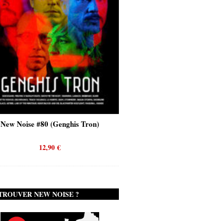
New Noise #80 (Genghis Tron)
New Noise #80 (Quicks
12,90
€
12,90
€
TROUVER NEW NOISE ?