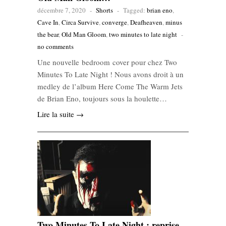
décembre 7, 2020
-
Shorts
-
Tagged:
brian eno
,
Cave In
,
Circa Survive
,
converge
,
Deafheaven
,
minus
the bear
,
Old Man Gloom
,
two minutes to late night
-
no comments
Une nouvelle bedroom cover pour chez Two
Minutes To Late Night ! Nous avons droit à un
medley de l’album Here Come The Warm Jets
de Brian Eno, toujours sous la houlette…
Lire la suite →
Two Minutes To Late Night : reprise