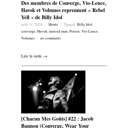
Des membres de Converge, Vio-Lence,
Havok et Volumes reprennent « Rebel
Yell » de Billy Idol
août 31, 2020
-
Shorts
-
Tagged:
Billy Idol
,
converge
,
Havok
,
mutoid man
,
Potion
,
Vio-Lence
,
Volumes
-
no comments
Lire la suite →
[Chacun Mes Goûts] #22 : Jacob
Bannon (Converge, Wear Your