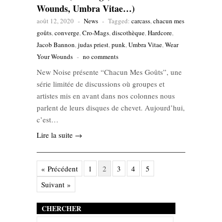
Wounds, Umbra Vitae…)
août 12, 2020
-
News
-
Tagged:
carcass
,
chacun mes
goûts
,
converge
,
Cro-Mags
,
discothèque
,
Hardcore
,
Jacob Bannon
,
judas priest
,
punk
,
Umbra Vitae
,
Wear
Your Wounds
-
no comments
New Noise présente “Chacun Mes Goûts”, une
série limitée de discussions où groupes et
artistes mis en avant dans nos colonnes nous
parlent de leurs disques de chevet. Aujourd’hui,
c’est…
Lire la suite →
« Précédent
1
2
3
4
5
Suivant »
CHERCHER