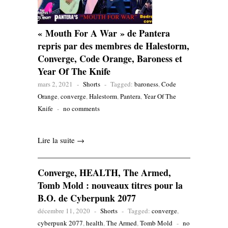
« Mouth For A War » de Pantera
repris par des membres de Halestorm,
Converge, Code Orange, Baroness et
Year Of The Knife
mars 2, 2021
-
Shorts
-
Tagged:
baroness
,
Code
Orange
,
converge
,
Halestorm
,
Pantera
,
Year Of The
Knife
-
no comments
Lire la suite →
Converge, HEALTH, The Armed,
Tomb Mold : nouveaux titres pour la
B.O. de Cyberpunk 2077
décembre 11, 2020
-
Shorts
-
Tagged:
converge
,
cyberpunk 2077
,
health
,
The Armed
,
Tomb Mold
-
no