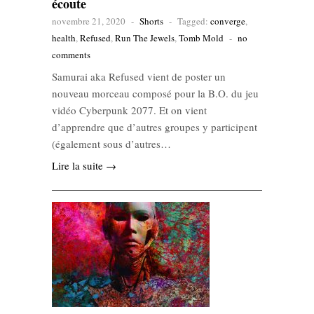
écoute
novembre 21, 2020
-
Shorts
-
Tagged:
converge
,
health
,
Refused
,
Run The Jewels
,
Tomb Mold
-
no
comments
Samurai aka Refused vient de poster un
nouveau morceau composé pour la B.O. du jeu
vidéo Cyberpunk 2077. Et on vient
d’apprendre que d’autres groupes y participent
(également sous d’autres…
Lire la suite →