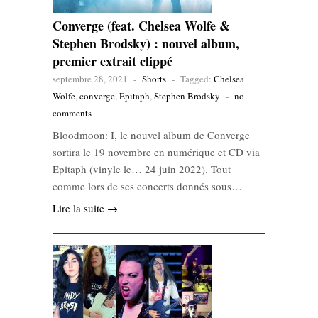
Converge (feat. Chelsea Wolfe &
Stephen Brodsky) : nouvel album,
premier extrait clippé
septembre 28, 2021
-
Shorts
-
Tagged:
Chelsea
Wolfe
,
converge
,
Epitaph
,
Stephen Brodsky
-
no
comments
Bloodmoon: I, le nouvel album de Converge
sortira le 19 novembre en numérique et CD via
Epitaph (vinyle le… 24 juin 2022). Tout
comme lors de ses concerts donnés sous…
Lire la suite →