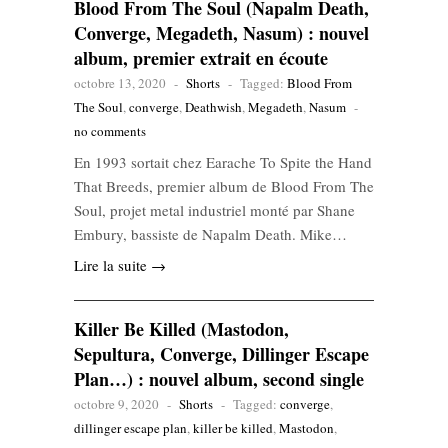
Blood From The Soul (Napalm Death,
Converge, Megadeth, Nasum) : nouvel
album, premier extrait en écoute
octobre 13, 2020
-
Shorts
-
Tagged:
Blood From
The Soul
,
converge
,
Deathwish
,
Megadeth
,
Nasum
-
no comments
En 1993 sortait chez Earache To Spite the Hand
That Breeds, premier album de Blood From The
Soul, projet metal industriel monté par Shane
Embury, bassiste de Napalm Death. Mike…
Lire la suite →
Killer Be Killed (Mastodon,
Sepultura, Converge, Dillinger Escape
Plan…) : nouvel album, second single
octobre 9, 2020
-
Shorts
-
Tagged:
converge
,
dillinger escape plan
,
killer be killed
,
Mastodon
,