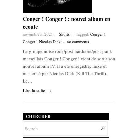
Conger ! Conger ! : nouvel album en
écoute
novembre 5, 2021
-
Shorts
-
Tagged:
Conger !
Conger !
,
Nicolas Dick
-
no comments
Le groupe noise rock/post-hardcore/post-punk
marseillais Conger ! Conger ! vient de sortir son
nouvel album IV. Il a été enregistré, mixé et
masterisé par Nicolas Dick (Kill The Thrill).
Le…
Lire la suite →
CHERCHER