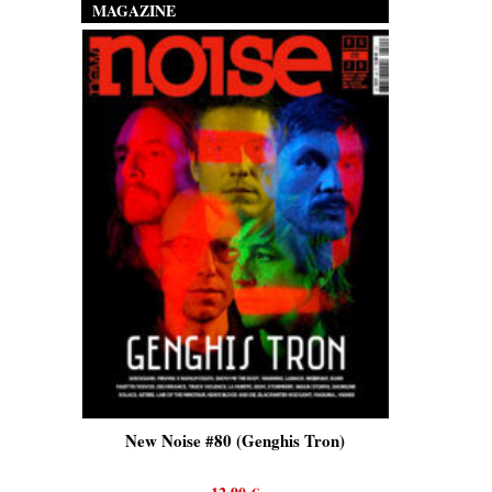
MAGAZINE
is)
New Noise #80 (Genghis Tron)
New No