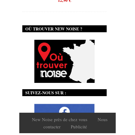
12,90
€
OÙ TROUVER NEW NOISE ?
SUIVEZ-NOUS SUR :
New Noise près de chez vous
Nous
contacter
Publicité