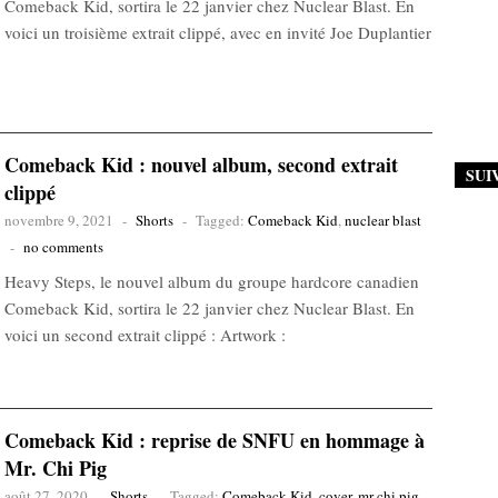
Comeback Kid, sortira le 22 janvier chez Nuclear Blast. En
voici un troisième extrait clippé, avec en invité Joe Duplantier
Comeback Kid : nouvel album, second extrait
SUI
clippé
novembre 9, 2021
-
Shorts
-
Tagged:
Comeback Kid
,
nuclear blast
-
no comments
Heavy Steps, le nouvel album du groupe hardcore canadien
Comeback Kid, sortira le 22 janvier chez Nuclear Blast. En
voici un second extrait clippé : Artwork :
Comeback Kid : reprise de SNFU en hommage à
Mr. Chi Pig
août 27, 2020
-
Shorts
-
Tagged:
Comeback Kid
,
cover
,
mr chi pig
,