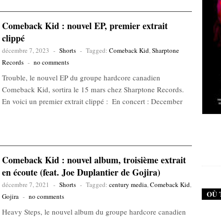
Comeback Kid : nouvel EP, premier extrait
clippé
décembre 7, 2023
-
Shorts
-
Tagged:
Comeback Kid
,
Sharptone
Records
-
no comments
Trouble, le nouvel EP du groupe hardcore canadien
Comeback Kid, sortira le 15 mars chez Sharptone Records.
En voici un premier extrait clippé : En concert : December
New Noise #79 (Neurosis)
12,90
€
Comeback Kid : nouvel album, troisième extrait
en écoute (feat. Joe Duplantier de Gojira)
décembre 7, 2021
-
Shorts
-
Tagged:
century media
,
Comeback Kid
,
OÙ 
Gojira
-
no comments
Heavy Steps, le nouvel album du groupe hardcore canadien