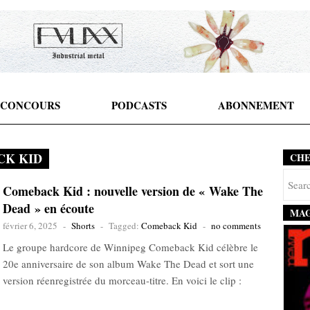
CONCOURS
PODCASTS
ABONNEMENT
CK KID
CH
Comeback Kid : nouvelle version de « Wake The
Dead » en écoute
MAG
février 6, 2025
-
Shorts
-
Tagged:
Comeback Kid
-
no comments
Le groupe hardcore de Winnipeg Comeback Kid célèbre le
20e anniversaire de son album Wake The Dead et sort une
version réenregistrée du morceau-titre. En voici le clip :