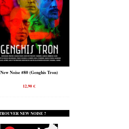
New Noise #80 (Genghis Tron)
New Noise #80 (Quicks
12,90
€
12,90
€
TROUVER NEW NOISE ?