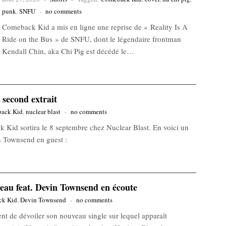
punk
,
SNFU
-
no comments
Comeback Kid a mis en ligne une reprise de « Reality Is A
Ride on the Bus » de SNFU, dont le légendaire frontman
Kendall Chin, aka Chi Pig est décédé le…
second extrait
ack Kid
,
nuclear blast
-
no comments
 Kid sortira le 8 septembre chez Nuclear Blast. En voici un
n Townsend en guest :
au feat. Devin Townsend en écoute
ck Kid
,
Devin Townsend
-
no comments
 de dévoiler son nouveau single sur lequel apparaît