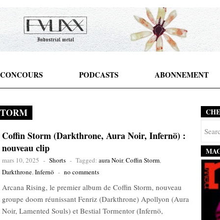
CONCOURS
PODCASTS
ABONNEMENT
STORM
CH
Coffin Storm (Darkthrone, Aura Noir, Infernö) :
nouveau clip
MAG
mars 10, 2025
-
Shorts
-
Tagged:
aura Noir
,
Coffin Storm
,
Darkthrone
,
Infernö
-
no comments
Arcana Rising, le premier album de Coffin Storm, nouveau
groupe doom réunissant Fenriz (Darkthrone) Apollyon (Aura
Noir, Lamented Souls) et Bestial Tormentor (Infernö,