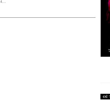
024…
New Noise #79 (Neurosis)
12,90
€
OÙ 