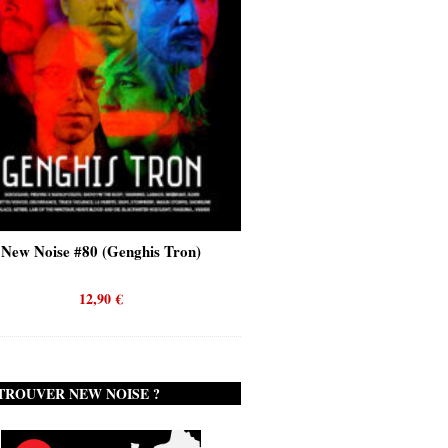
New Noise #80 (Genghis Tron)
New Noise #80 (Quicks
12,90
€
12,90
€
TROUVER NEW NOISE ?