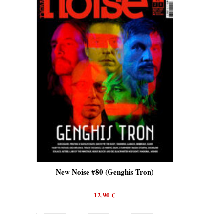
is)
New Noise #80 (Genghis Tron)
New No
12,90
€