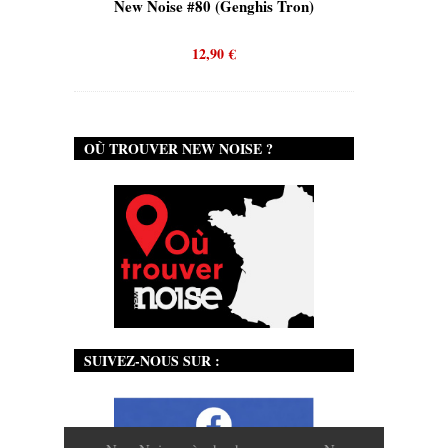
is)
New Noise #80 (Genghis Tron)
New No
12,90
€
OÙ TROUVER NEW NOISE ?
SUIVEZ-NOUS SUR :