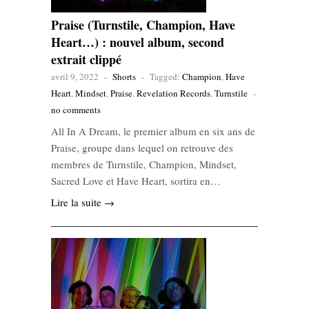
Praise (Turnstile, Champion, Have
Heart…) : nouvel album, second
extrait clippé
avril 9, 2022
-
Shorts
-
Tagged:
Champion
,
Have
Heart
,
Mindset
,
Praise
,
Revelation Records
,
Turnstile
-
no comments
All In A Dream, le premier album en six ans de
Praise, groupe dans lequel on retrouve des
membres de Turnstile, Champion, Mindset,
Sacred Love et Have Heart, sortira en…
Lire la suite →