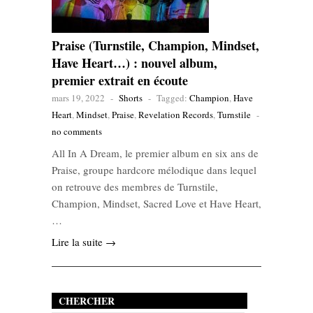
Praise (Turnstile, Champion, Mindset,
Have Heart…) : nouvel album,
premier extrait en écoute
mars 19, 2022
-
Shorts
-
Tagged:
Champion
,
Have
Heart
,
Mindset
,
Praise
,
Revelation Records
,
Turnstile
-
no comments
All In A Dream, le premier album en six ans de
Praise, groupe hardcore mélodique dans lequel
on retrouve des membres de Turnstile,
Champion, Mindset, Sacred Love et Have Heart,
…
Lire la suite →
CHERCHER