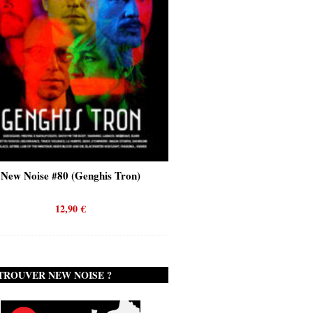
New Noise #80 (Genghis Tron)
New Noise #80 (Quicks
12,90
€
12,90
€
TROUVER NEW NOISE ?