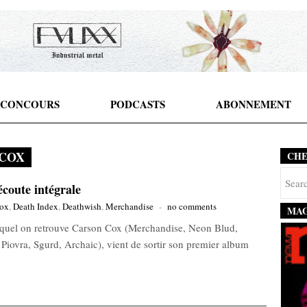
CONCOURS
PODCASTS
ABONNEMENT
COX
CH
coute intégrale
Cox
,
Death Index
,
Deathwish
,
Merchandise
-
no comments
MAG
equel on retrouve Carson Cox (Merchandise, Neon Blud,
iovra, Sgurd, Archaic), vient de sortir son premier album