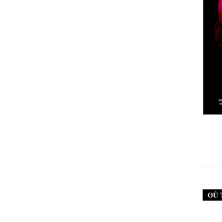
New Noise #79 (Neurosis)
12,90
€
OÙ 