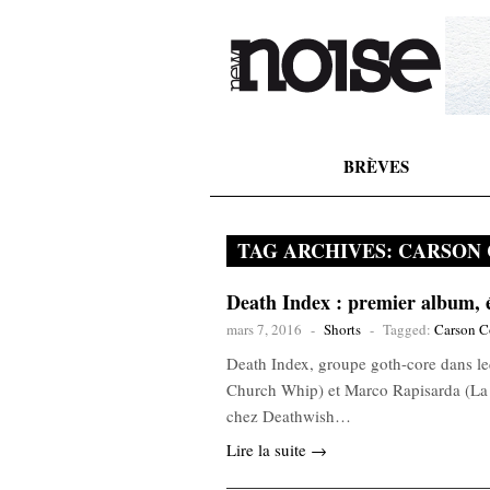
BRÈVES
TAG ARCHIVES:
CARSON 
Death Index : premier album, é
mars 7, 2016
-
Shorts
-
Tagged:
Carson 
Death Index, groupe goth-core dans l
Church Whip) et Marco Rapisarda (La P
chez Deathwish…
Lire la suite →