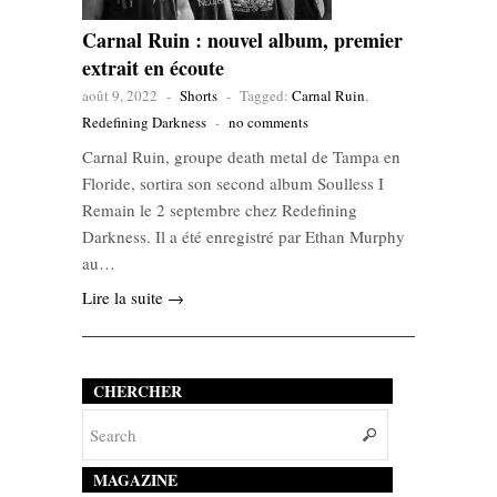
Carnal Ruin : nouvel album, premier
extrait en écoute
août 9, 2022
-
Shorts
-
Tagged:
Carnal Ruin
,
Redefining Darkness
-
no comments
Carnal Ruin, groupe death metal de Tampa en
Floride, sortira son second album Soulless I
Remain le 2 septembre chez Redefining
Darkness. Il a été enregistré par Ethan Murphy
au…
Lire la suite →
CHERCHER
MAGAZINE