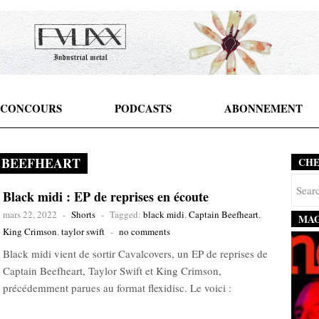
CONCOURS
PODCASTS
ABONNEMENT
 BEEFHEART
CH
Black midi : EP de reprises en écoute
mars 22, 2022
-
Shorts
-
Tagged:
black midi
,
Captain Beefheart
,
MAG
King Crimson
,
taylor swift
-
no comments
Black midi vient de sortir Cavalcovers, un EP de reprises de
Captain Beefheart, Taylor Swift et King Crimson,
précédemment parues au format flexidisc. Le voici :