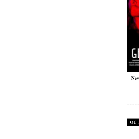
New Noise #79 (Neurosis)
New Noise #80 (Geng
12,90
€
12,90
€
OÙ 