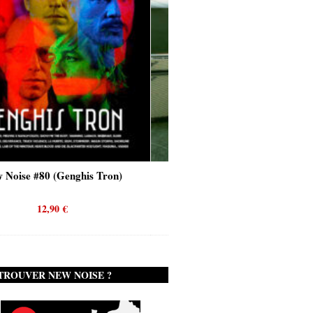
his Tron)
New Noise #80 (Quicksand)
12,90
€
TROUVER NEW NOISE ?