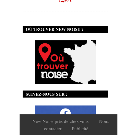
12,90
€
OÙ TROUVER NEW NOISE ?
SUIVEZ-NOUS SUR :
New Noise près de chez vous
Nous
contacter
Publicité