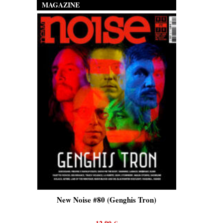
MAGAZINE
is)
New Noise #80 (Genghis Tron)
New No