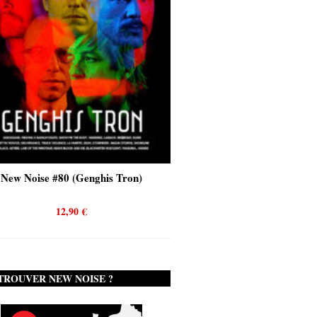
New Noise #80 (Genghis Tron)
New Noise #80 (Quicks
12,90
€
12,90
€
TROUVER NEW NOISE ?