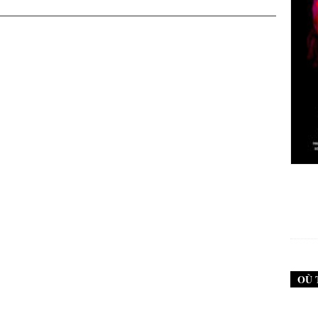
New Noise #79 (Neurosis)
12,90
€
OÙ 