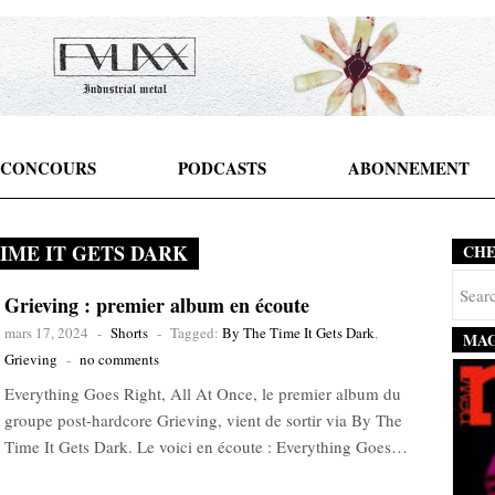
CONCOURS
PODCASTS
ABONNEMENT
TIME IT GETS DARK
CH
Grieving : premier album en écoute
mars 17, 2024
-
Shorts
-
Tagged:
By The Time It Gets Dark
,
MAG
Grieving
-
no comments
Everything Goes Right, All At Once, le premier album du
groupe post-hardcore Grieving, vient de sortir via By The
Time It Gets Dark. Le voici en écoute : Everything Goes…