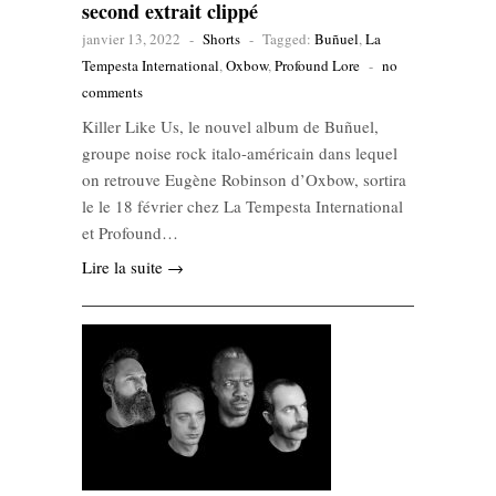
second extrait clippé
janvier 13, 2022
-
Shorts
-
Tagged:
Buñuel
,
La
Tempesta International
,
Oxbow
,
Profound Lore
-
no
comments
Killer Like Us, le nouvel album de Buñuel,
groupe noise rock italo-américain dans lequel
on retrouve Eugène Robinson d’Oxbow, sortira
le le 18 février chez La Tempesta International
et Profound…
Lire la suite →