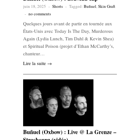
juin 18, 2025
-
Shorts
-
Tagged:
Buñuel
,
Skin Graft
-
no comments
Quelques jours avant de partir en tournée aux
États-Unis avec Today Is The Day, Murderous
Again (Lydia Lunch, Tim Dahl & Kevin Shea)
et Spiritual Poison (projet d’Ethan McCarthy’s,
chanteur…
Lire la suite →
Buñuel (Oxbow) : Live @ La Grenze –
Strasbourg (vidéo)