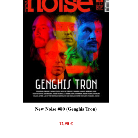
oise #80 (Genghis Tron)
New Noise #80 (Quicksand)
12,90
€
12,90
€