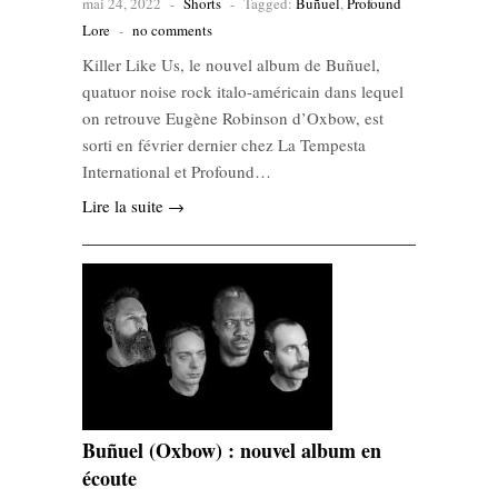
mai 24, 2022
-
Shorts
-
Tagged:
Buñuel
,
Profound
Lore
-
no comments
Killer Like Us, le nouvel album de Buñuel,
quatuor noise rock italo-américain dans lequel
on retrouve Eugène Robinson d’Oxbow, est
sorti en février dernier chez La Tempesta
International et Profound…
Lire la suite →
Buñuel (Oxbow) : nouvel album en
écoute