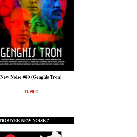
New Noise #80 (Genghis Tron)
New Noise #80 (Quicks
12,90
€
12,90
€
TROUVER NEW NOISE ?