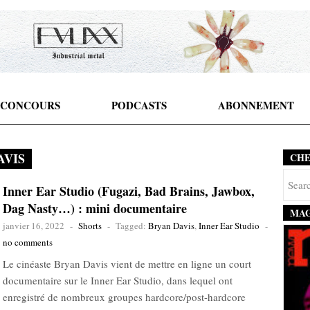
CONCOURS
PODCASTS
ABONNEMENT
AVIS
CH
Inner Ear Studio (Fugazi, Bad Brains, Jawbox,
Dag Nasty…) : mini documentaire
MAG
janvier 16, 2022
-
Shorts
-
Tagged:
Bryan Davis
,
Inner Ear Studio
-
no comments
Le cinéaste Bryan Davis vient de mettre en ligne un court
documentaire sur le Inner Ear Studio, dans lequel ont
enregistré de nombreux groupes hardcore/post-hardcore