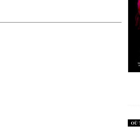
New Noise #79 (Neurosis)
12,90
€
OÙ 