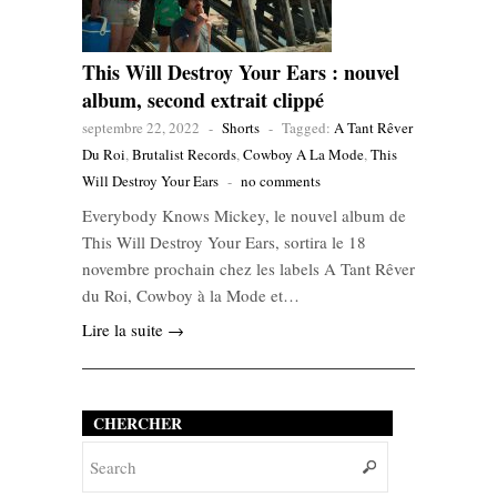
This Will Destroy Your Ears : nouvel
album, second extrait clippé
septembre 22, 2022
-
Shorts
-
Tagged:
A Tant Rêver
Du Roi
,
Brutalist Records
,
Cowboy A La Mode
,
This
Will Destroy Your Ears
-
no comments
Everybody Knows Mickey, le nouvel album de
This Will Destroy Your Ears, sortira le 18
novembre prochain chez les labels A Tant Rêver
du Roi, Cowboy à la Mode et…
Lire la suite →
CHERCHER