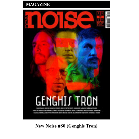
MAGAZINE
is)
New Noise #80 (Genghis Tron)
New No