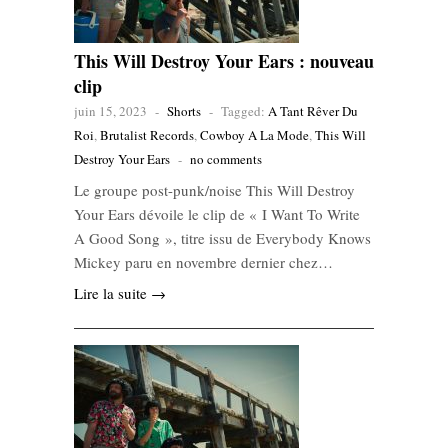
This Will Destroy Your Ears : nouveau
clip
juin 15, 2023
-
Shorts
-
Tagged:
A Tant Rêver Du
Roi
,
Brutalist Records
,
Cowboy A La Mode
,
This Will
Destroy Your Ears
-
no comments
Le groupe post-punk/noise This Will Destroy
Your Ears dévoile le clip de « I Want To Write
A Good Song », titre issu de Everybody Knows
Mickey paru en novembre dernier chez…
Lire la suite →