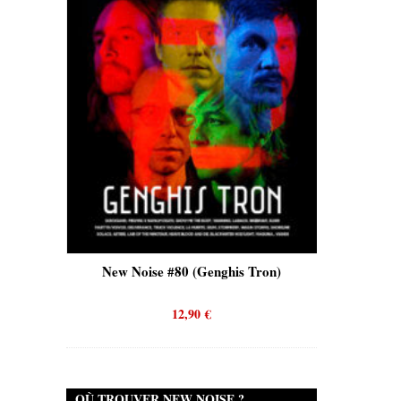
is)
New Noise #80 (Genghis Tron)
New No
12,90
€
OÙ TROUVER NEW NOISE ?