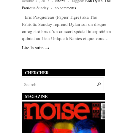
octobre 31, 2017
-
Shorts
-
Tagged:
Bob Dylan
,
The
Patriotic Sunday
-
no comments
Eric Pasquereau (Papier Tigre) aka The
Patriotic Sunday reprend Dylan sur un disque
enregistré lors d’un concert spécial interprété en
quintet au Lieu Unique à Nantes et que vous…
Lire la suite →
CHERCHER
MAGAZINE