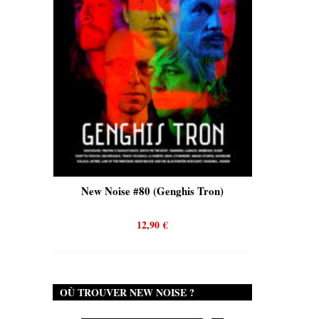
is)
New Noise #80 (Genghis Tron)
New No
12,90
€
OÙ TROUVER NEW NOISE ?