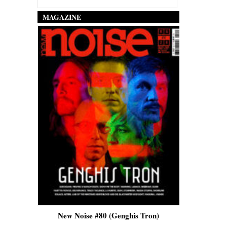
MAGAZINE
is)
New Noise #80 (Genghis Tron)
New No