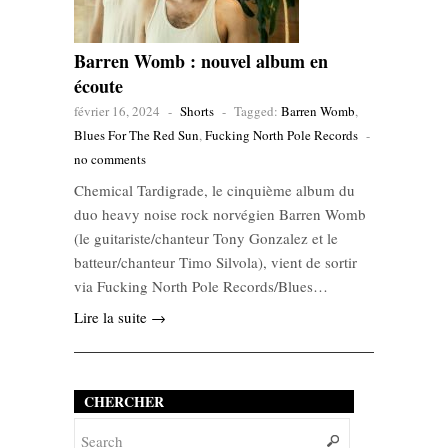
Barren Womb : nouvel album en
écoute
février 16, 2024
-
Shorts
-
Tagged:
Barren Womb
,
Blues For The Red Sun
,
Fucking North Pole Records
-
no comments
Chemical Tardigrade, le cinquième album du
duo heavy noise rock norvégien Barren Womb
(le guitariste/chanteur Tony Gonzalez et le
batteur/chanteur Timo Silvola), vient de sortir
via Fucking North Pole Records/Blues…
Lire la suite →
CHERCHER