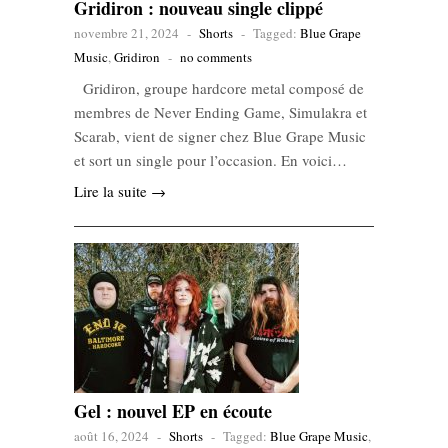
Gridiron : nouveau single clippé
novembre 21, 2024
-
Shorts
-
Tagged:
Blue Grape
Music
,
Gridiron
-
no comments
Gridiron, groupe hardcore metal composé de
membres de Never Ending Game, Simulakra et
Scarab, vient de signer chez Blue Grape Music
et sort un single pour l’occasion. En voici…
Lire la suite →
Gel : nouvel EP en écoute
août 16, 2024
-
Shorts
-
Tagged:
Blue Grape Music
,