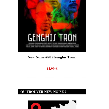
ise #80 (Genghis Tron)
New Noise #80 (Quicksand)
12,90
€
12,90
€
OÙ TROUVER NEW NOISE ?