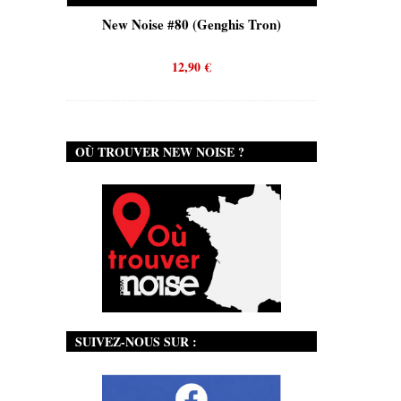
is)
New Noise #80 (Genghis Tron)
New No
12,90
€
OÙ TROUVER NEW NOISE ?
SUIVEZ-NOUS SUR :