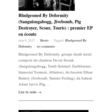
Bludgeoned By Deformity
(Sanguisugabogg, Jivebomb, Pig
Destroyer, Scour, Tsuris) : premier EP
en écoute
juin 6, 2025
-
Shorts
-
Tagged:
Bludgeoned By
Deformity
-
no comments
Bludgeoned By Deformity, groupe death metal
composé du chanteur Devin Swank
(Sanguisugabogg, Tomb Sentinel, Earthburner,
Immortal Torment, Ablation), du bassiste Ethan
Buttery (Jivebomb, Sinister Feeling), du batteur
Adam Jarvis (Pig…
Lire la suite →